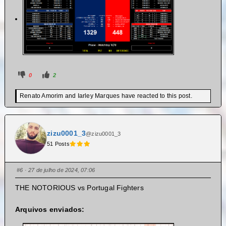
0
2
Renato Amorim and Iarley Marques have reacted to this post.
zizu0001_3
@zizu0001_3
51 Posts
#6
· 27 de julho de 2024, 07:06
THE NOTORIOUS vs Portugal Fighters
Arquivos enviados: