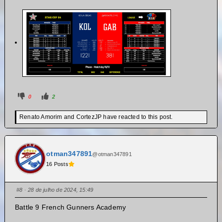
0
2
Renato Amorim and CortezJP have reacted to this post.
otman347891
@otman347891
16 Posts
#8
· 28 de julho de 2024, 15:49
Battle 9 French Gunners Academy