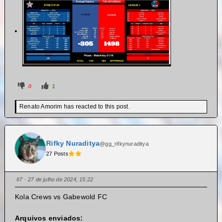
0
1
Renato Amorim has reacted to this post.
Rifky Nuraditya
@gg_rifkynuraditya
27 Posts
#7
· 27 de julho de 2024, 15:22
Kola Crews vs Gabewold FC
Arquivos enviados: