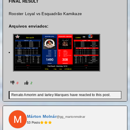
FINAL RESULT
R
ooster Loyal vs Esquadrão Kamikaze
Arquivos enviados:
0
2
Renato Amorim and Iarley Marques have reacted to this post.
Márton Molnár
@gg_martonmolnar
53 Posts