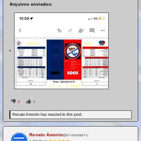
Arquivos enviados:
0
1
Renato Amorim has reacted to this post.
Renato Amorim
@tri-mundial-f-c