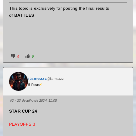
This topic is exclusively for posting the final results
of
BATTLES
0
0
itsmeazz
@itsmeazz
5 Posts
#2
· 23 de julho de 2024, 11:05
STAR CUP 24
PLAYOFFS 3