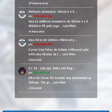
29 minutos atrás
Melhores momentos: Vitória 4 x 0 …
por
TelêSalvador
Veja os melhores momentos de Vitória 4 x 0
Athletico-PR pelo jogo …
Leia Mais
14 horas atrás
Veja fotos de Grêmio x Mirassol p …
por
TelêSalvador
O post Veja fotos de Grêmio x Mirassol pela
volta das oitavas da C …
Leia Mais
2 dias atrás
S.C 26 - Line ups, Rules and Regi …
por
DjLsOficial
After the draw, the bracket was determined as
follows. The gr …
Leia Mais
2 dias atrás