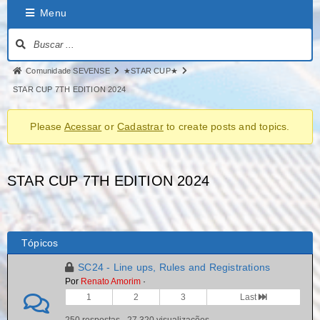
Menu
Comunidade SEVENSE
★STAR CUP★
STAR CUP 7TH EDITION 2024
Please
Acessar
or
Cadastrar
to create posts and topics.
STAR CUP 7TH EDITION 2024
Tópicos
SC24 - Line ups, Rules and Registrations
Por
Renato Amorim
·
1
2
3
Last
250 respostas · 27.320 visualizações