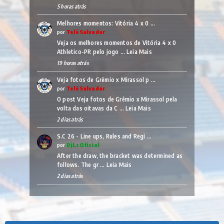
5 horas atrás
Melhores momentos: Vitória 4 x 0 …
por
TelêSalvador
Veja os melhores momentos de Vitória 4 x 0
Athletico-PR pelo jogo …
Leia Mais
19 horas atrás
Veja fotos de Grêmio x Mirassol p …
por
TelêSalvador
O post Veja fotos de Grêmio x Mirassol pela
volta das oitavas da C …
Leia Mais
2 dias atrás
S.C 26 - Line ups, Rules and Regi …
por
DjLsOficial
After the draw, the bracket was determined as
follows. The gr …
Leia Mais
2 dias atrás