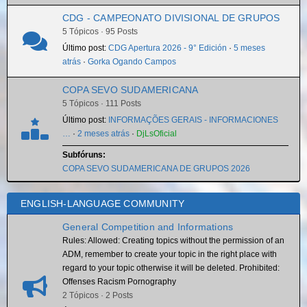
CDG - CAMPEONATO DIVISIONAL DE GRUPOS
5 Tópicos · 95 Posts
Último post:
CDG Apertura 2026 - 9° Edición
·
5 meses
atrás
·
Gorka Ogando Campos
COPA SEVO SUDAMERICANA
5 Tópicos · 111 Posts
Último post:
INFORMAÇÕES GERAIS - INFORMACIONES
…
·
2 meses atrás
·
DjLsOficial
Subfóruns:
COPA SEVO SUDAMERICANA DE GRUPOS 2026
ENGLISH-LANGUAGE COMMUNITY
General Competition and Informations
Rules: Allowed: Creating topics without the permission of an
ADM, remember to create your topic in the right place with
regard to your topic otherwise it will be deleted. Prohibited:
Offenses Racism Pornography
2 Tópicos · 2 Posts