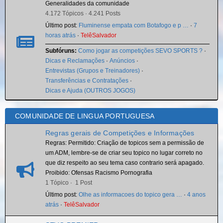
Generalidades da comunidade
4.172 Tópicos · 4.241 Posts
Último post:
Fluminense empata com Botafogo e p …
·
7
horas atrás
·
TelêSalvador
Subfóruns:
Como jogar as competições SEVO SPORTS ?
·
Dicas e Reclamações
·
Anúncios
·
Entrevistas (Grupos e Treinadores)
·
Transferências e Contratações
·
Dicas e Ajuda (OUTROS JOGOS)
COMUNIDADE DE LINGUA PORTUGUESA
Regras gerais de Competições e Informações
Regras: Permitido: Criação de topicos sem a permissão de
um ADM, lembre-se de criar seu topico no lugar correto no
que diz respeito ao seu tema caso contrario será apagado.
Proibido: Ofensas Racismo Pornografia
1 Tópico · 1 Post
Último post:
Olhe as informacoes do topico gera …
·
4 anos
atrás
·
TelêSalvador