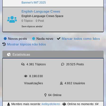
Banner's IWT 2025
English-Language Crews
English-Language Crews Space
0 Tópico · 0 Post
Sem tópicos ainda!
Novos posts
Nada novo
Marcar todos como lidos
Mostrar tópicos não lidos
Estatísticas
4.381
Tópicos
20.525
Posts
8.190.030
Visualizações
4.932
Usuários
64
Online
Membro mais recente:
kelleydickens
·
Online no momento:
64