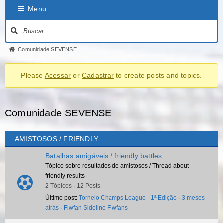
Menu
Comunidade SEVENSE
Please
Acessar
or
Cadastrar
to create posts and topics.
Comunidade SEVENSE
AMISTOSOS / FRIENDLY
Batalhas amigáveis / friendly battles
Tópico sobre resultados de amistosos / Thread about
friendly results
2 Tópicos · 12 Posts
Último post:
Torneio Champs League - 1ª Edição
·
3 meses
atrás
·
Fiwfan Sideline Fiwfans