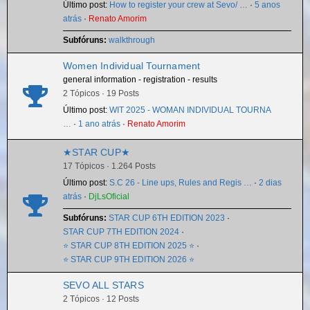
Último post:
How to register your crew at Sevo/ …
·
5 anos
atrás
·
Renato Amorim
Subfóruns:
walkthrough
Women Individual Tournament
general information - registration - results
2 Tópicos · 19 Posts
Último post:
WIT 2025 - WOMAN INDIVIDUAL TOURNA
…
·
1 ano atrás
·
Renato Amorim
★STAR CUP★
17 Tópicos · 1.264 Posts
Último post:
S.C 26 - Line ups, Rules and Regis …
·
2 dias
atrás
·
DjLsOficial
Subfóruns:
STAR CUP 6TH EDITION 2023
·
STAR CUP 7TH EDITION 2024
·
⭐ STAR CUP 8TH EDITION 2025 ⭐
·
⭐ STAR CUP 9TH EDITION 2026 ⭐
SEVO ALL STARS
2 Tópicos · 12 Posts