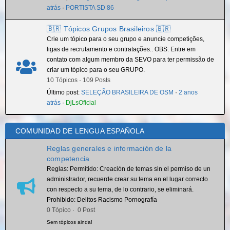
atrás
·
PORTISTA SD 86
🇧🇷 Tópicos Grupos Brasileiros 🇧🇷
Crie um tópico para o seu grupo e anuncie competições,
ligas de recrutamento e contratações.. OBS: Entre em
contato com algum membro da SEVO para ter permissão de
criar um tópico para o seu GRUPO.
10 Tópicos · 109 Posts
Último post:
SELEÇÃO BRASILEIRA DE OSM
·
2 anos
atrás
·
DjLsOficial
COMUNIDAD DE LENGUA ESPAÑOLA
Reglas generales e información de la
competencia
Reglas: Permitido: Creación de temas sin el permiso de un
administrador, recuerde crear su tema en el lugar correcto
con respecto a su tema, de lo contrario, se eliminará.
Prohibido: Delitos Racismo Pornografía
0 Tópico · 0 Post
Sem tópicos ainda!