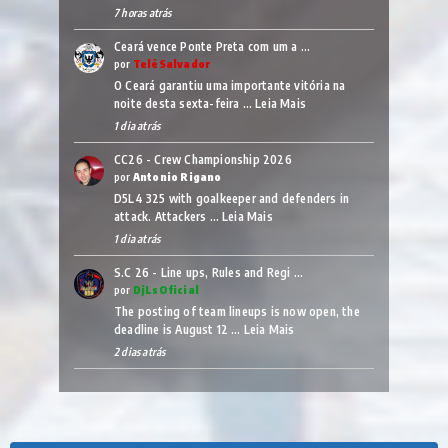
7 horas atrás
Ceará vence Ponte Preta com um a …
por
TelêSalvador
O Ceará garantiu uma importante vitória na
noite desta sexta-feira …
Leia Mais
1 dia atrás
CC26 - Crew Championship 2026
por
Antonio Rigano
D5L4 325 with goalkeeper and defenders in
attack. Attackers …
Leia Mais
1 dia atrás
S.C 26 - Line ups, Rules and Regi …
por
DjLsOficial
The posting of team lineups is now open, the
deadline is August 12 …
Leia Mais
2 dias atrás