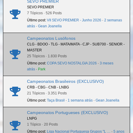
SEVO PREMIER
SEVO PREMIER
7 Tópicos · 526 Posts
Último post:
VII SEVO PREMIER - Junho 2026
·
2 semanas
atrás
·
Gean Joanella
Campeonatos Lusófonos
CLG - BDOO - TLG - MATA/MATA - CJP - SUB700 - SENIOR -
MASTER
25 Tópicos · 1.830 Posts
Último post:
COPA SEVO NOSTALGIA 2026
·
3 meses
atrás
·
Park
Campeonatos Brasileiros (EXCLUSIVO)
CRB - CBG - CNB - LNBG
21 Tópicos · 3.351 Posts
Último post:
Taça Brasil
·
1 semana atrás
·
Gean Joanella
Campeonatos Portugueses (EXCLUSIVO)
LNPG
1 Tópico · 20 Posts
Último post:
Liga Nacional Portuguesa Grupos "L …
·
5 anos