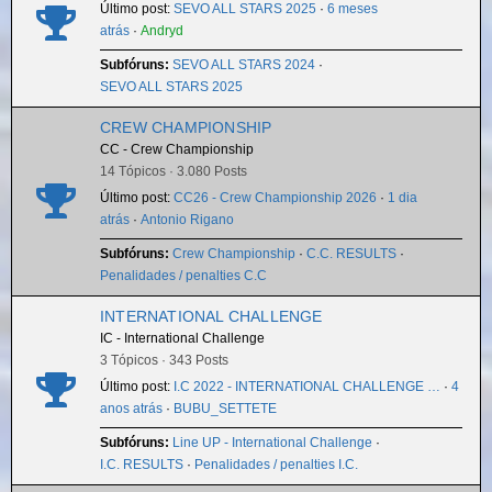
Último post:
SEVO ALL STARS 2025
·
6 meses
atrás
·
Andryd
Subfóruns:
SEVO ALL STARS 2024
·
SEVO ALL STARS 2025
CREW CHAMPIONSHIP
CC - Crew Championship
14 Tópicos · 3.080 Posts
Último post:
CC26 - Crew Championship 2026
·
1 dia
atrás
·
Antonio Rigano
Subfóruns:
Crew Championship
·
C.C. RESULTS
·
Penalidades / penalties C.C
INTERNATIONAL CHALLENGE
IC - International Challenge
3 Tópicos · 343 Posts
Último post:
I.C 2022 - INTERNATIONAL CHALLENGE …
·
4
anos atrás
·
BUBU_SETTETE
Subfóruns:
Line UP - International Challenge
·
I.C. RESULTS
·
Penalidades / penalties I.C.