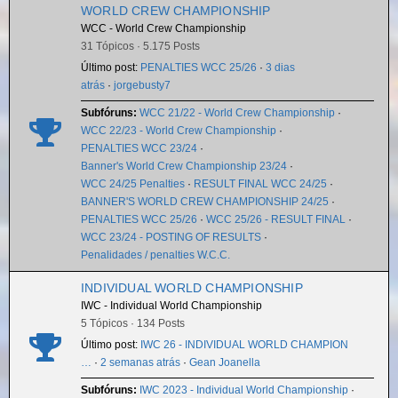
WORLD CREW CHAMPIONSHIP
WCC - World Crew Championship
31 Tópicos · 5.175 Posts
Último post:
PENALTIES WCC 25/26
·
3 dias
atrás
·
jorgebusty7
Subfóruns:
WCC 21/22 - World Crew Championship
·
WCC 22/23 - World Crew Championship
·
PENALTIES WCC 23/24
·
Banner's World Crew Championship 23/24
·
WCC 24/25 Penalties
·
RESULT FINAL WCC 24/25
·
BANNER'S WORLD CREW CHAMPIONSHIP 24/25
·
PENALTIES WCC 25/26
·
WCC 25/26 - RESULT FINAL
·
WCC 23/24 - POSTING OF RESULTS
·
Penalidades / penalties W.C.C.
INDIVIDUAL WORLD CHAMPIONSHIP
IWC - Individual World Championship
5 Tópicos · 134 Posts
Último post:
IWC 26 - INDIVIDUAL WORLD CHAMPION
…
·
2 semanas atrás
·
Gean Joanella
Subfóruns:
IWC 2023 - Individual World Championship
·