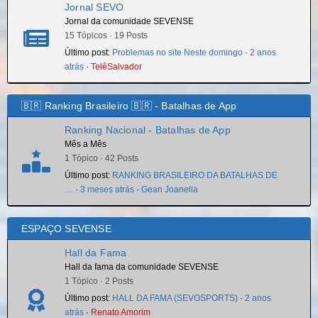
Jornal SEVO
Jornal da comunidade SEVENSE
15 Tópicos · 19 Posts
Último post:
Problemas no site Neste domingo
·
2 anos
atrás
·
TelêSalvador
🇧🇷 Ranking Brasileiro 🇧🇷 - Batalhas de App
Ranking Nacional - Batalhas de App
Mês a Mês
1 Tópico · 42 Posts
Último post:
RANKING BRASILEIRO DA BATALHAS DE
…
·
3 meses atrás
·
Gean Joanella
ESPAÇO SEVENSE
Hall da Fama
Hall da fama da comunidade SEVENSE
1 Tópico · 2 Posts
Último post:
HALL DA FAMA (SEVOSPORTS)
·
2 anos
atrás
·
Renato Amorim