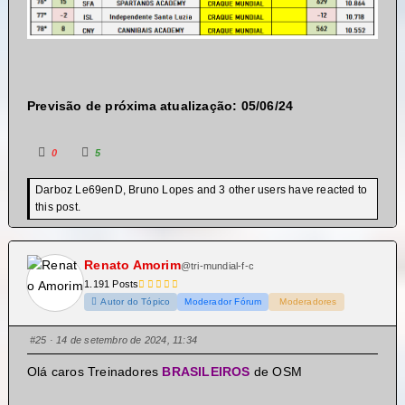
Previsão de próxima atualização: 05/06/24
0
5
Darboz Le69enD, Bruno Lopes and 3 other users have reacted to
this post.
Renato Amorim
@tri-mundial-f-c
1.191 Posts
Autor do Tópico
Moderador Fórum
Moderadores
#25
· 14 de setembro de 2024, 11:34
Olá caros Treinadores
BRASILEIROS
de OSM