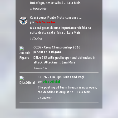
Botafogo, neste sábad …
Leia Mais
11 horas atrás
Ceará vence Ponte Preta com um a …
por
TelêSalvador
O Ceará garantiu uma importante vitória na
noite desta sexta-feira …
Leia Mais
1 dia atrás
CC26 - Crew Championship 2026
por
Antonio Rigano
D5L4 325 with goalkeeper and defenders in
attack. Attackers …
Leia Mais
2 dias atrás
S.C 26 - Line ups, Rules and Regi …
por
DjLsOficial
The posting of team lineups is now open,
the deadline is August 12 …
Leia Mais
2 dias atrás