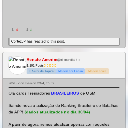
0
1
CortezJP has reacted to this post.
Renato Amorim
@tri-mundial-f-c
1.191 Posts
Autor do Tópico
Moderador Fórum
Moderadores
#24
· 7 de maio de 2024, 15:53
Olá caros Treinadores
BRASILEIROS
de OSM
Saindo nova atualização do Ranking Brasileiro de Batalhas
de APP!
(dados atualizados no dia 30/04)
A parir de agora iremos atualizar apenas com aqueles