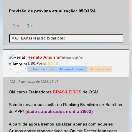
Previsão de próxima atualização: 05/03/24
0
1
MAJ_BA has reacted to this post.
Renato Amorim
@tri-mundial-f-c
1.191 Posts
Autor do Tópico
Moderador Fórum
Moderadores
#22
· 7 de março de 2024, 17:47
Olá caros Treinadores
BRASILEIROS
de OSM
Saindo nova atualização do Ranking Brasileiro de Batalhas
de APP!
(dados atualizados no dia 29/02)
A parir de agora iremos atualizar apenas com aqueles
Grupos considerados ativos no Online Soccer Managers,