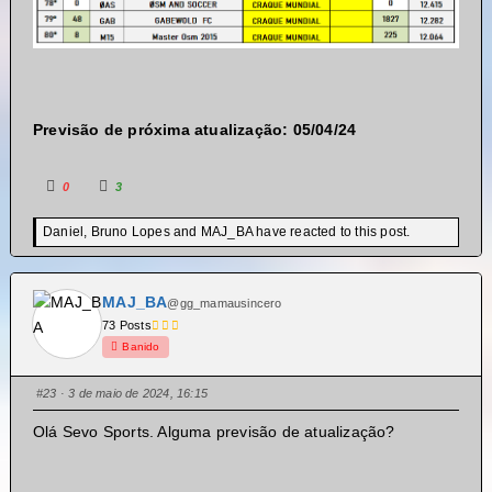
Previsão de próxima atualização: 05/04/24
0
3
Daniel, Bruno Lopes and MAJ_BA have reacted to this post.
MAJ_BA
@gg_mamausincero
73 Posts
Banido
#23
· 3 de maio de 2024, 16:15
Olá Sevo Sports. Alguma previsão de atualização?