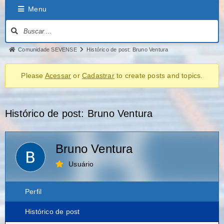
Menu
Comunidade SEVENSE
Histórico de post: Bruno Ventura
Please
Acessar
or
Cadastrar
to create posts and topics.
Histórico de post: Bruno Ventura
Bruno Ventura
Usuário
Perfil
Histórico de post