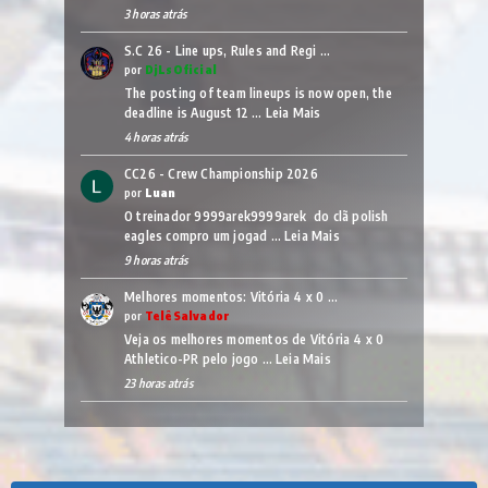
3 horas atrás
S.C 26 - Line ups, Rules and Regi …
por
DjLsOficial
The posting of team lineups is now open, the
deadline is August 12 …
Leia Mais
4 horas atrás
CC26 - Crew Championship 2026
por
Luan
O treinador 9999arek9999arek do clã polish
eagles compro um jogad …
Leia Mais
9 horas atrás
Melhores momentos: Vitória 4 x 0 …
por
TelêSalvador
Veja os melhores momentos de Vitória 4 x 0
Athletico-PR pelo jogo …
Leia Mais
23 horas atrás