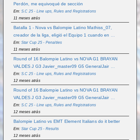
Perdón, me equivoqué de sección
Em:
S.C 25 - Line ups, Rules and Registrations
11 meses atrás
Batalla 1 - Nova vs Balompie Latino Mathiss_07,
creador de la liga, eligió el Equipo 1 cuando en …
Em:
Star Cup 25 - Penalties
11 meses atrás
Round of 16 Balompie Latino vs NOVA G1 BRAYAN
VALDES J G3 Javier_master09 G5 GeneralJair …
Em:
S.C 25 - Line ups, Rules and Registrations
12 meses atrás
Round of 16 Balompie Latino vs NOVA G1 BRAYAN
VALDES J G3 Javier_master09 G5 GeneralJair …
Em:
S.C 25 - Line ups, Rules and Registrations
12 meses atrás
Balompie Latino vs EMT Element Italians do it better
Em:
Star Cup 25 - Results
12 meses atrás