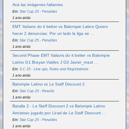
Acá las imágenes faltantes
Em:
Star Cup 25 - Penalties
1 ano atrás
EMT Italians do it better vs Balompie Latino Quiero
hacer 2 denuncias. Por un lado la liga se …
Em:
Star Cup 25 - Penalties
1 ano atrás
Second Phase EMT Italians do it better vs Balompie
Latino G1 Brayan Valdes J G3 Javier_mast …
Em:
S.C 25 - Line ups, Rules and Registrations
1 ano atrás
Balompie Latino vs Le Staff Discount 2
Em:
Star Cup 25 - Results
1 ano atrás
Batalla 2 - Le Staff Discount 2 vs Balompie Latino
Amistoso jugado por Lirad de Le Staff Discount …
Em:
Star Cup 25 - Penalties
1 ano atrás