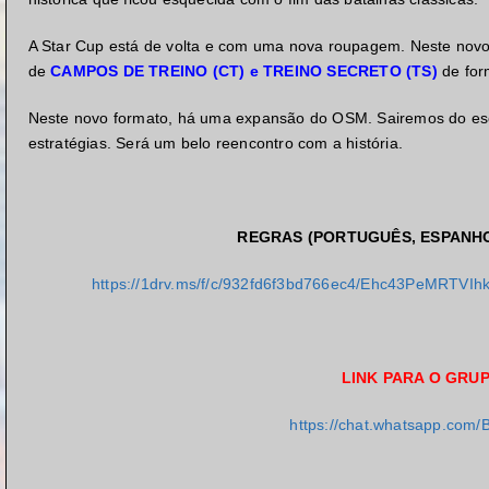
A Star Cup está de volta e com uma nova roupagem. Neste novo f
de
CAMPOS DE TREINO (CT) e TREINO SECRETO (TS)
de form
Neste novo formato, há uma expansão do OSM. Sairemos do es
estratégias. Será um belo reencontro com a história.
REGRAS (PORTUGUÊS, ESPANHO
https://1drv.ms/f/c/932fd6f3bd766ec4/Ehc43PeMR
LINK PARA O GRU
https://chat.whatsapp.co