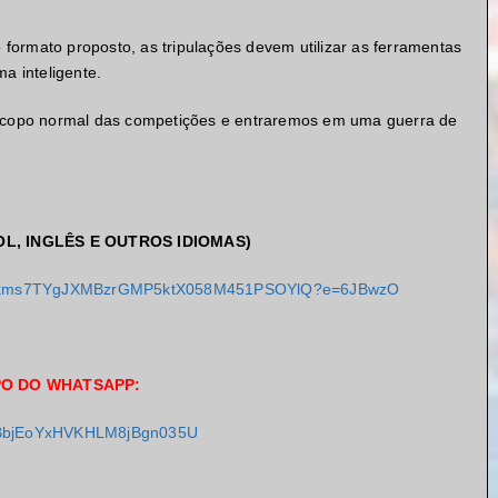
ormato proposto, as tripulações devem utilizar as ferramentas
a inteligente.
copo normal das competições e entraremos em uma guerra de
L, INGLÊS E OUTROS IDIOMAS)
TVIhkms7TYgJXMBzrGMP5ktX058M451PSOYlQ?e=6JBwzO
PO DO WHATSAPP:
m/BbjEoYxHVKHLM8jBgn035U