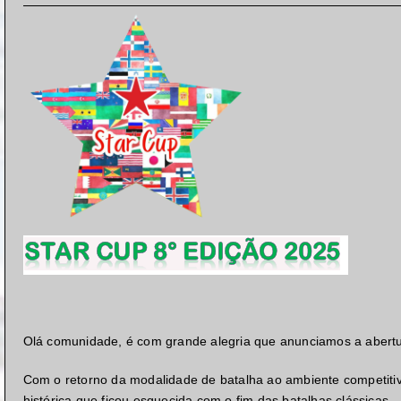
Olá comunidade, é com grande alegria que anunciamos a abertu
Com o retorno da modalidade de batalha ao ambiente competiti
histórica que ficou esquecida com o fim das batalhas clássicas.