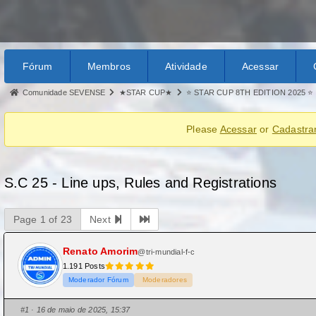
Fórum
Membros
Atividade
Acessar
Comunidade SEVENSE
★STAR CUP★
⭐ STAR CUP 8TH EDITION 2025 ⭐
Please
Acessar
or
Cadastra
S.C 25 - Line ups, Rules and Registrations
Page 1 of 23
Next
Renato Amorim
@tri-mundial-f-c
1.191 Posts
Moderador Fórum
Moderadores
#1
· 16 de maio de 2025, 15:37