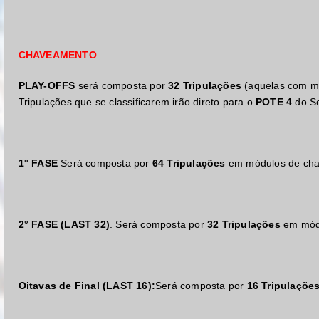
CHAVEAMENTO
PLAY-OFFS
será composta por
32 Tripulações
(aquelas com me
Tripulações que se classificarem irão direto para o
POTE 4
do So
1°
FASE
Será composta por
64 Tripulações
em módulos de chav
2° FASE (LAST 32)
. Será composta por
32 Tripulações
em módu
Oitavas de Final (LAST 16):
Será composta por
16 Tripulaçõe