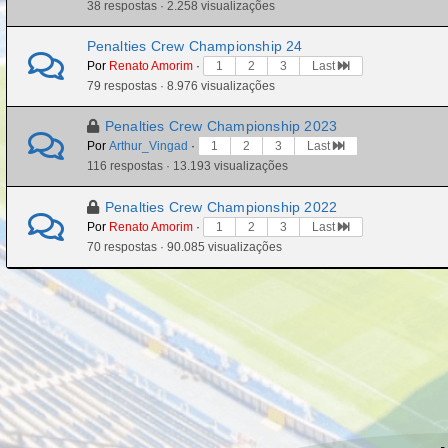
38 respostas · 2.258 visualizações
Penalties Crew Championship 24
Por
Renato Amorim
·
1
2
3
Last
79 respostas · 8.976 visualizações
Penalties Crew Championship 2023
Por
Arthur_Vingad
·
1
2
3
Last
116 respostas · 13.193 visualizações
Penalties Crew Championship 2022
Por
Renato Amorim
·
1
2
3
Last
70 respostas · 90.085 visualizações