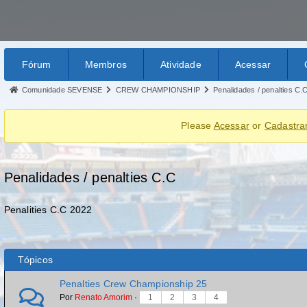
Fórum
Membros
Atividade
Acessar
Comunidade SEVENSE
CREW CHAMPIONSHIP
Penalidades / penalties C.
Please
Acessar
or
Cadastra
Penalidades / penalties C.C
Penalities C.C 2022
Tópicos
Penalties Crew Championship 25
Por
Renato Amorim
·
1
2
3
4