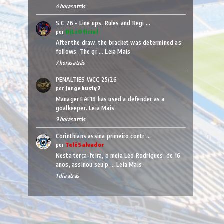
4 horas atrás
S.C 26 - Line ups, Rules and Regi …
por
DjLsOficial
After the draw, the bracket was determined as
follows. The gr …
Leia Mais
7 horas atrás
PENALTIES WCC 25/26
por
jorgebusty7
Manager EAF18 has used a defender as a
goalkeeper.
Leia Mais
9 horas atrás
Corinthians assina primeiro contr …
por
TelêSalvador
Nesta terça-feira, o meia Léo Rodrigues, de 16
anos, assinou seu p …
Leia Mais
1 dia atrás