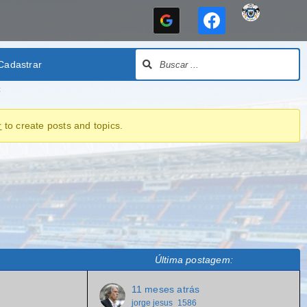
Cadastrar
C
r
to create posts and topics.
Última postagem:
11 meses atrás
jorge jesus_1586