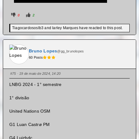
0
2
Tiagocardososlb3 and Iarley Marques have reacted to this post.
Bruno Lopes
@gg_brunolopes
60 Posts
#75
· 19 de maio de 2024, 14:20
LNBG 2024 - 1° semestre
1° divisão
United Nations OSM
G1 Luan Castrø PM
G4 Luizbdc