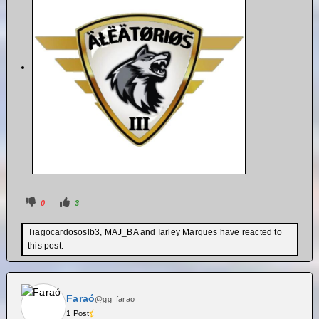
0
3
Tiagocardososlb3, MAJ_BA and Iarley Marques have reacted to
this post.
Faraó
@gg_farao
1 Post