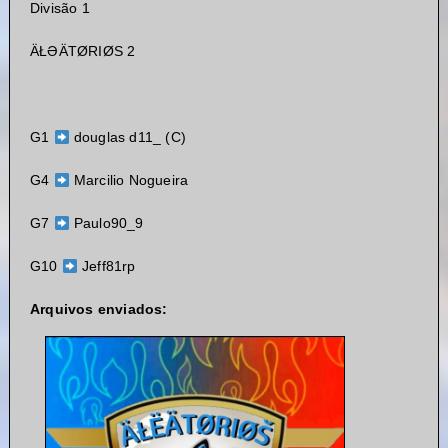
Divisão 1
ÄŁƏÄTØRIØS 2
G1
douglas d11_ (C)
G4
Marcilio Nogueira
G7
Paulo90_9
G10
Jeff81rp
Arquivos enviados: