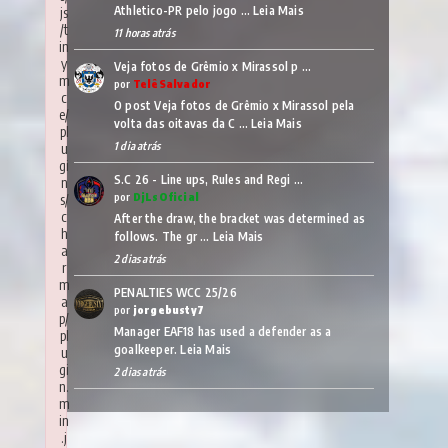
Athletico-PR pelo jogo …
Leia Mais
js
/t
11 horas atrás
in
y
Veja fotos de Grêmio x Mirassol p …
m
por
TelêSalvador
c
O post Veja fotos de Grêmio x Mirassol pela
e/
volta das oitavas da C …
Leia Mais
pl
1 dia atrás
u
gi
S.C 26 - Line ups, Rules and Regi …
n
por
DjLsOficial
s/
c
After the draw, the bracket was determined as
h
follows. The gr …
Leia Mais
a
2 dias atrás
r
m
PENALTIES WCC 25/26
a
por
jorgebusty7
p/
Manager EAF18 has used a defender as a
pl
goalkeeper.
Leia Mais
u
gi
2 dias atrás
n.
m
in
.j