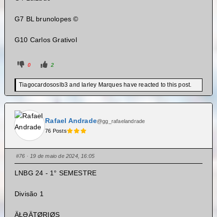
G7 BL brunolopes ©️
G10 Carlos Grativol
0
2
Tiagocardososlb3 and Iarley Marques have reacted to this post.
Rafael Andrade
@gg_rafaelandrade
76 Posts
#76
· 19 de maio de 2024, 16:05
LNBG 24 - 1° SEMESTRE
Divisão 1
ÄŁƏÄTØRIØS