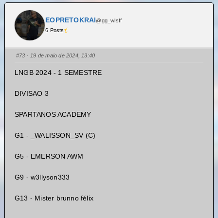
EOPRETOKRAI
@gg_wlsff
6 Posts
#73
· 19 de maio de 2024, 13:40
LNGB 2024 - 1 SEMESTRE
DIVISAO 3
SPARTANOS ACADEMY
G1 - _WALISSON_SV (C)
G5 - EMERSON AWM
G9 - w3llyson333
G13 - Mister brunno félix