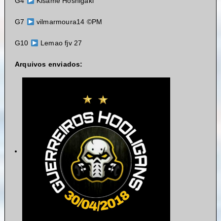
G4
Kisame Hoshigaki
G7
vilmarmoura14
©️
PM
G10
Lemao fjv 27
Arquivos enviados: