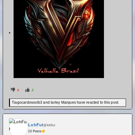
0
2
Tiagocardososlb3 and Iarley Marques have reacted to this post.
LohFut
@lohfut
13 Posts