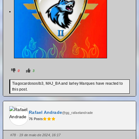
0
3
Tiagocardososlb3, MAJ_BA and Iarley Marques have reacted to
this post.
Rafael Andrade
@gg_rafaelandrade
76 Posts
#78
· 19 de maio de 2024, 16:17