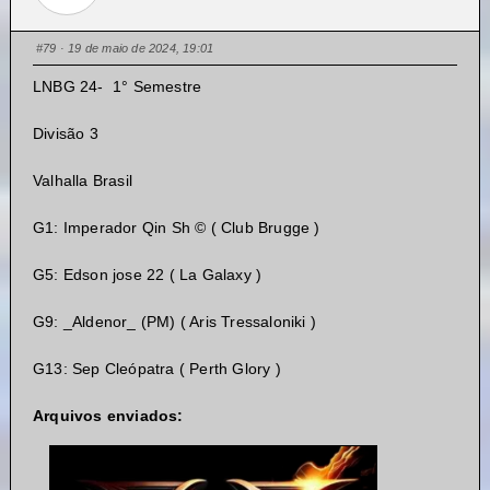
#79
· 19 de maio de 2024, 19:01
LNBG 24- 1° Semestre
Divisão 3
Valhalla Brasil
G1: Imperador Qin Sh © ( Club Brugge )
G5: Edson jose 22 ( La Galaxy )
G9: _Aldenor_ (PM) ( Aris Tressaloniki )
G13: Sep Cleópatra ( Perth Glory )
Arquivos enviados: