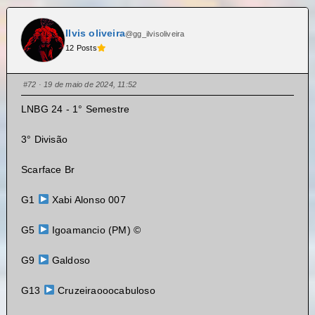
Ilvis oliveira
@gg_ilvisoliveira
12 Posts
#72
· 19 de maio de 2024, 11:52
LNBG 24 - 1° Semestre
3° Divisão
Scarface Br
G1
Xabi Alonso 007
G5
Igoamancio (PM) ©
G9
Galdoso
G13
Cruzeiraooocabuloso