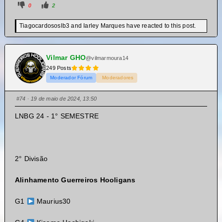
0
2
Tiagocardososlb3 and Iarley Marques have reacted to this post.
Vilmar GHO
@vilmarmoura14
249 Posts
Moderador Fórum
Moderadores
#74
· 19 de maio de 2024, 13:50
LNBG 24 - 1° SEMESTRE
2° Divisão
Alinhamento Guerreiros Hooligans
G1
Maurius30