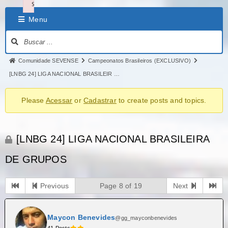
s
Failed to load plugin: charmap from url https://sevosports.com/wp-incl
Menu
Comunidade SEVENSE
Campeonatos Brasileiros (EXCLUSIVO)
[LNBG 24] LIGA NACIONAL BRASILEIR …
Please
Acessar
or
Cadastrar
to create posts and topics.
[LNBG 24] LIGA NACIONAL BRASILEIRA
DE GRUPOS
Previous
Page 8 of 19
Next
Maycon Benevides
@gg_mayconbenevides
41 Posts