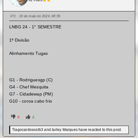
#71
· 19 de maio de 2024, 08:39
LNBG 24 - 1° SEMESTRE
1ª Divisão
Alinhamento Tugas
G1 - Rodriguesgp (C)
G4 - Chef Mesquita
G7 - Cidadewap (PM)
G10 - coroa cabo frio
0
2
Tiagocardososlb3 and Iarley Marques have reacted to this post.