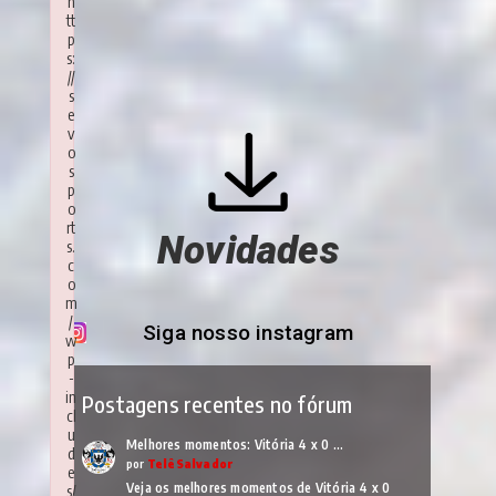
h
tt
p
s:
//
s
e
v
o
s
p
o
rt
Novidades
s.
c
o
m
/
Siga nosso instagram
w
p
-
in
Postagens recentes no fórum
cl
u
Melhores momentos: Vitória 4 x 0 …
d
por
TelêSalvador
e
Veja os melhores momentos de Vitória 4 x 0
s/