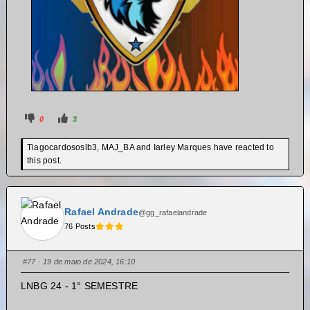
0
3
Tiagocardososlb3, MAJ_BA and Iarley Marques have reacted to
this post.
Rafael Andrade
@gg_rafaelandrade
76 Posts
#77
· 19 de maio de 2024, 16:10
LNBG 24 - 1° SEMESTRE