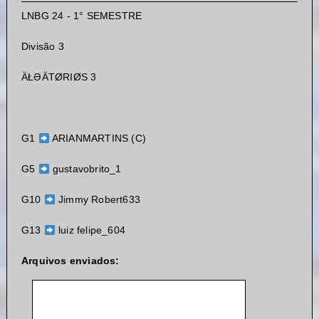
LNBG 24 - 1° SEMESTRE
Divisão 3
ÄŁƏÄTØRIØS 3
G1
ARIANMARTINS (C)
G5
gustavobrito_1
G10
Jimmy Robert633
G13
luiz felipe_604
Arquivos enviados: