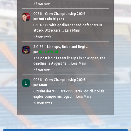
2 horas atrás
CC26 - Crew Championship 2026
por
Antonio Rigano
D5L4 325 with goalkeeper and defenders in
attack. Attackers …
Leia Mais
6 horas atrás
S.C 26 - Line ups, Rules and Regi …
por
DjLsOficial
The posting of team lineups is now open, the
deadline is August 12 …
Leia Mais
7 horas atrás
CC26 - Crew Championship 2026
por
Luan
O treinador 9999arek9999arek do clã polish
eagles compro um jogad …
Leia Mais
12 horas atrás