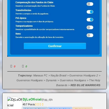
0
0
Trajectory:
Manaus FC > Nação Brasil > Guerreiros Hooligans 2 >
Guerreiros Hooligans > Dynamis > Guerreiros Hooligans > The Holy
Bastards >
RED BLUE WARRIORS
DjLsOficial
@gg_djls
457 Posts