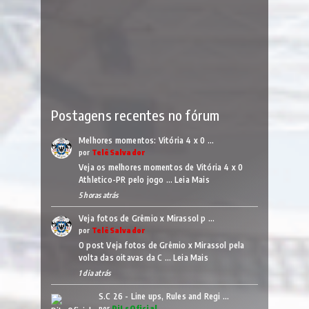
Postagens recentes no fórum
Melhores momentos: Vitória 4 x 0 …
por
TelêSalvador
Veja os melhores momentos de Vitória 4 x 0
Athletico-PR pelo jogo …
Leia Mais
5 horas atrás
Veja fotos de Grêmio x Mirassol p …
por
TelêSalvador
O post Veja fotos de Grêmio x Mirassol pela
volta das oitavas da C …
Leia Mais
1 dia atrás
S.C 26 - Line ups, Rules and Regi …
por
DjLsOficial