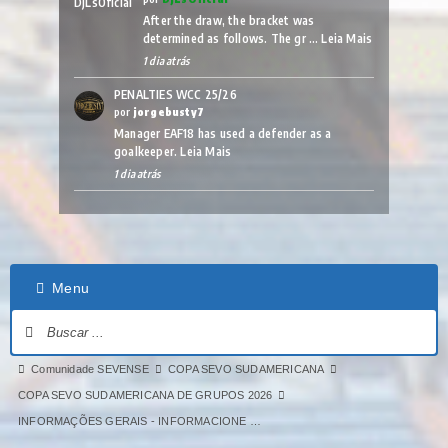
After the draw, the bracket was
determined as follows. The gr …
Leia Mais
1 dia atrás
PENALTIES WCC 25/26
por
jorgebusty7
Manager EAF18 has used a defender as a
goalkeeper.
Leia Mais
1 dia atrás
Menu
Comunidade SEVENSE
COPA SEVO SUDAMERICANA
COPA SEVO SUDAMERICANA DE GRUPOS 2026
INFORMAÇÕES GERAIS - INFORMACIONE …