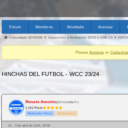
Fórum
Membros
Atividade
Acessar
Comunidade SEVENSE
Suspensões e Banimentos SEVO e OSM CA
HINCH
Please
Acessar
or
Cadastra
HINCHAS DEL FUTBOL - WCC 23/24
Renato Amorim
@tri-mundial-f-c
1.191 Posts
Moderador Fórum
Moderadores
#1
· 3 de abril de 2024, 20:00