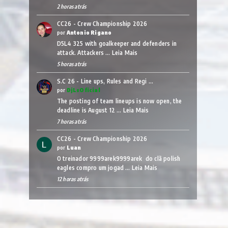
2 horas atrás
CC26 - Crew Championship 2026
por
Antonio Rigano
D5L4 325 with goalkeeper and defenders in
attack. Attackers …
Leia Mais
5 horas atrás
S.C 26 - Line ups, Rules and Regi …
por
DjLsOficial
The posting of team lineups is now open, the
deadline is August 12 …
Leia Mais
7 horas atrás
CC26 - Crew Championship 2026
por
Luan
O treinador 9999arek9999arek do clã polish
eagles compro um jogad …
Leia Mais
12 horas atrás