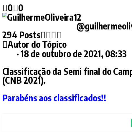
0
0
GuilhermeOliveira12
@guilhermeoli
294 Posts
Autor do Tópico
#13
· 18 de outubro de 2021, 08:33
Classificação da Semi final do
Camp
(CNB 2021).
Parabéns aos classificados!!