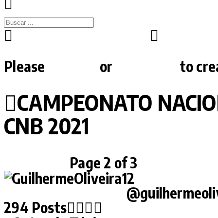
Comunidade SEVENSE
Campeona
CAMPEONATO NACIONAL BRASILE
Please
Acessar
or
Cadastrar
to cre
CAMPEONATO NACION
CNB 2021
Previous
Page 2 of 3
Next
GuilhermeOliveira12
@guilhermeoli
294 Posts