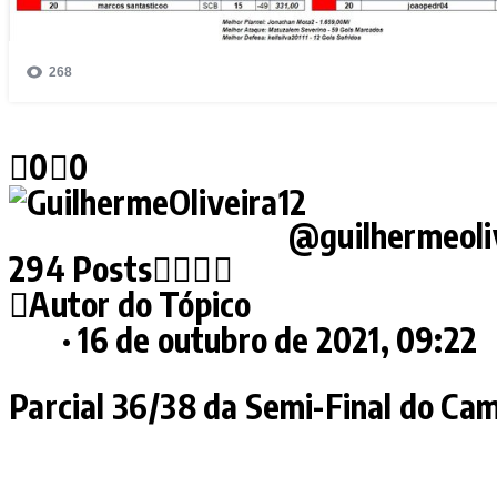
0
0
GuilhermeOliveira12
@guilhermeoli
294 Posts
Autor do Tópico
#12
· 16 de outubro de 2021, 09:22
Parcial
36/38
da Semi-Final do
Cam