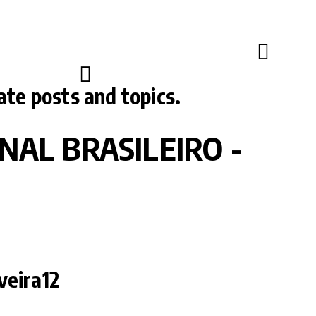
tos Brasileiros (EXCLUSIVO)
IRO - …
ate posts and topics.
AL BRASILEIRO -
veira12