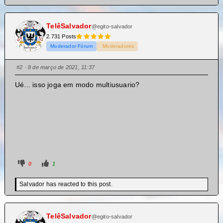
TelêSalvador
@egito-salvador
2.731 Posts
Moderador Fórum
Moderadores
#2
· 8 de março de 2021, 11:37
Ué... isso joga em modo multiusuario?
0
1
Salvador has reacted to this post.
TelêSalvador
@egito-salvador