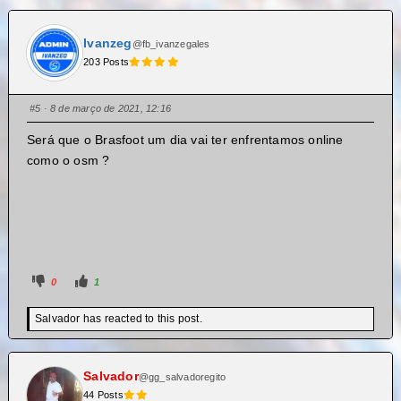
Ivanzeg
@fb_ivanzegales
203 Posts
#5
· 8 de março de 2021, 12:16
Será que o Brasfoot um dia vai ter enfrentamos online
como o osm ?
0
1
Salvador has reacted to this post.
Salvador
@gg_salvadoregito
44 Posts