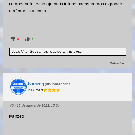
campeonato, caso aja mais interessados iremos expandir
o número de times.
0
1
João Vitor Sousa has reacted to this post.
Salvador
Ivanzeg
@fb_ivanzegales
203 Posts
#8
· 15 de março de 2021, 15:34
ivanzeg