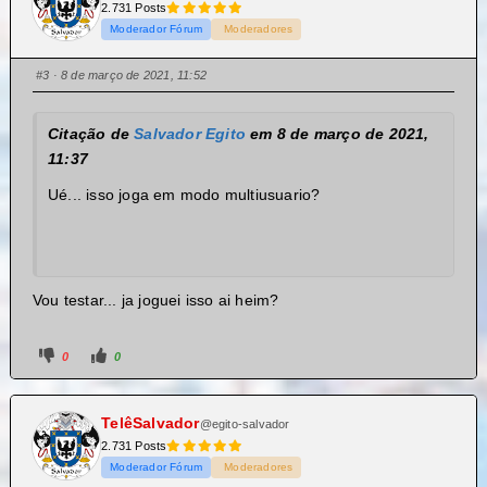
2.731 Posts
Moderador Fórum
Moderadores
#3
· 8 de março de 2021, 11:52
Citação de
Salvador Egito
em 8 de março de 2021,
11:37
Ué... isso joga em modo multiusuario?
Vou testar... ja joguei isso ai heim?
0
0
TelêSalvador
@egito-salvador
2.731 Posts
Moderador Fórum
Moderadores