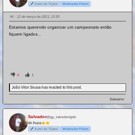
Autor do Tópico
Moderador Fórum
#6
· 12 de março de 2021, 13:20
Estamos querendo organizar um campeonato então
fiquem ligados...
0
1
João Vitor Sousa has reacted to this post.
Salvador
Salvador
@gg_salvadoregito
44 Posts
Autor do Tópico
Moderador Fórum