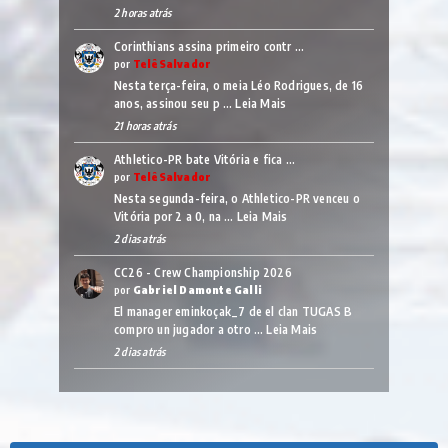
2 horas atrás
Corinthians assina primeiro contr …
por
TelêSalvador
Nesta terça-feira, o meia Léo Rodrigues, de 16
anos, assinou seu p …
Leia Mais
21 horas atrás
Athletico-PR bate Vitória e fica …
por
TelêSalvador
Nesta segunda-feira, o Athletico-PR venceu o
Vitória por 2 a 0, na …
Leia Mais
2 dias atrás
CC26 - Crew Championship 2026
por
Gabriel Damonte Galli
El manager eminkoçak_7 de el clan TUGAS B
compro un jugador a otro …
Leia Mais
2 dias atrás