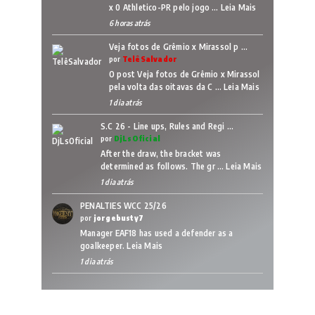
x 0 Athletico-PR pelo jogo …
Leia Mais
6 horas atrás
Veja fotos de Grêmio x Mirassol p …
por
TelêSalvador
O post Veja fotos de Grêmio x Mirassol
pela volta das oitavas da C …
Leia Mais
1 dia atrás
S.C 26 - Line ups, Rules and Regi …
por
DjLsOficial
After the draw, the bracket was
determined as follows. The gr …
Leia Mais
1 dia atrás
PENALTIES WCC 25/26
por
jorgebusty7
Manager EAF18 has used a defender as a
goalkeeper.
Leia Mais
1 dia atrás