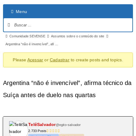
Menu
Comunidade SEVENSE
Assuntos sobre o conteúdo do site
Argentina “não é invencível”, afi …
Please
Acessar
or
Cadastrar
to create posts and topics.
Argentina “não é invencível”, afirma técnico da
Suíça antes de duelo nas quartas
TelêSalvador
@egito-salvador
2.733 Posts