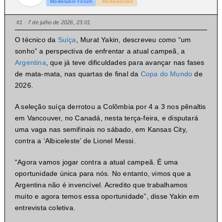
Moderador Fórum
Moderadores
#1
· 7 de julho de 2026, 23:01
O técnico da
Suíça
, Murat Yakin, descreveu como “um
sonho” a perspectiva de enfrentar a atual campeã, a
Argentina
, que já teve dificuldades para avançar nas fases
de mata-mata, nas quartas de final da
Copa do Mundo
de
2026.
A seleção suíça derrotou a Colômbia por 4 a 3 nos pênaltis
em Vancouver, no Canadá, nesta terça-feira, e disputará
uma vaga nas semifinais no sábado, em Kansas City,
contra a ‘Albiceleste’ de Lionel Messi.
“Agora vamos jogar contra a atual campeã. É uma
oportunidade única para nós. No entanto, vimos que a
Argentina não é invencível. Acredito que trabalhamos
muito e agora temos essa oportunidade”, disse Yakin em
entrevista coletiva.