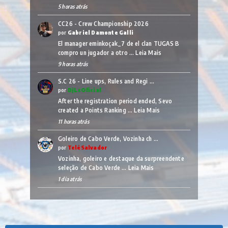
5 horas atrás
CC26 - Crew Championship 2026
por
Gabriel Damonte Galli
El manager eminkoçak_7 de el clan TUGAS B
compro un jugador a otro …
Leia Mais
9 horas atrás
S.C 26 - Line ups, Rules and Regi …
por
DjLsOficial
After the registration period ended, Sevo
created a Points Ranking …
Leia Mais
11 horas atrás
Goleiro de Cabo Verde, Vozinha ch …
por
TelêSalvador
Vozinha, goleiro e destaque da surpreendente
seleção de Cabo Verde …
Leia Mais
1 dia atrás