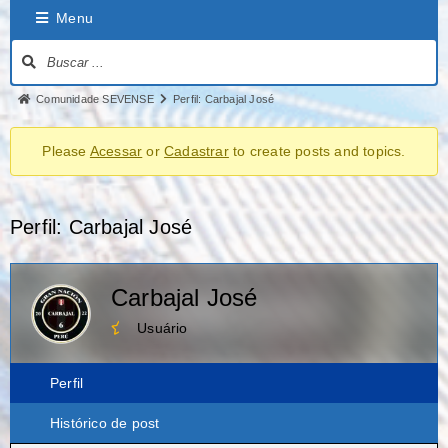
Menu
Comunidade SEVENSE
Perfil: Carbajal José
Please
Acessar
or
Cadastrar
to create posts and topics.
Perfil: Carbajal José
Carbajal José
Usuário
Perfil
Histórico de post