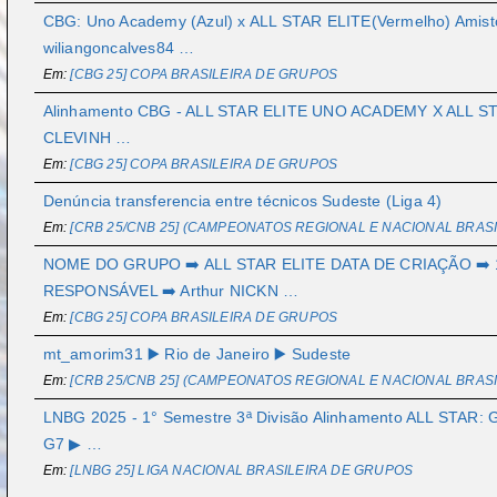
CBG: Uno Academy (Azul) x ALL STAR ELITE(Vermelho) Amisto
wiliangoncalves84 …
Em:
[CBG 25] COPA BRASILEIRA DE GRUPOS
Alinhamento CBG - ALL STAR ELITE UNO ACADEMY X ALL STA
CLEVINH …
Em:
[CBG 25] COPA BRASILEIRA DE GRUPOS
Denúncia transferencia entre técnicos Sudeste (Liga 4)
Em:
[CRB 25/CNB 25] (CAMPEONATOS REGIONAL E NACIONAL BRASI
NOME DO GRUPO ➡️ ALL STAR ELITE DATA DE CRIAÇÃO ➡️
RESPONSÁVEL ➡️ Arthur NICKN …
Em:
[CBG 25] COPA BRASILEIRA DE GRUPOS
mt_amorim31 ▶️ Rio de Janeiro ▶️ Sudeste
Em:
[CRB 25/CNB 25] (CAMPEONATOS REGIONAL E NACIONAL BRASI
LNBG 2025 - 1° Semestre 3ª Divisão Alinhamento ALL STAR:
G7 ▶ …
Em:
[LNBG 25] LIGA NACIONAL BRASILEIRA DE GRUPOS