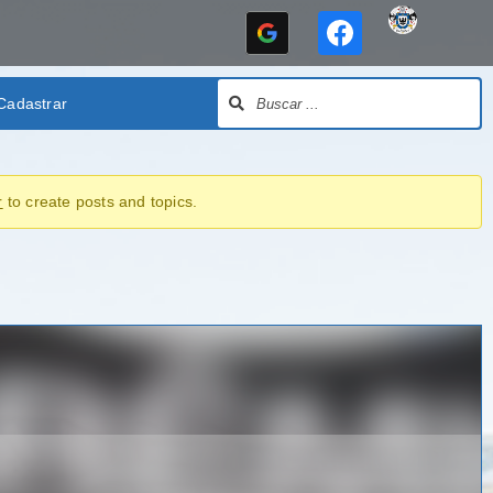
Cadastrar
r
to create posts and topics.