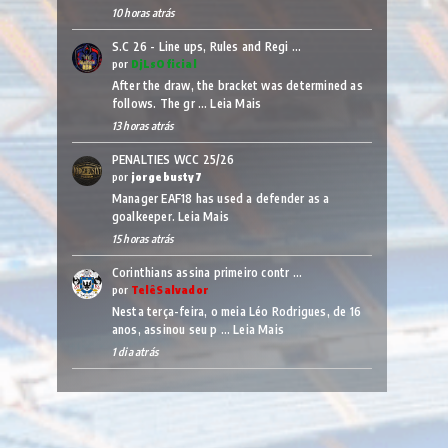
10 horas atrás
S.C 26 - Line ups, Rules and Regi …
por
DjLsOficial
After the draw, the bracket was determined as
follows. The gr …
Leia Mais
13 horas atrás
PENALTIES WCC 25/26
por
jorgebusty7
Manager EAF18 has used a defender as a
goalkeeper.
Leia Mais
15 horas atrás
Corinthians assina primeiro contr …
por
TelêSalvador
Nesta terça-feira, o meia Léo Rodrigues, de 16
anos, assinou seu p …
Leia Mais
1 dia atrás