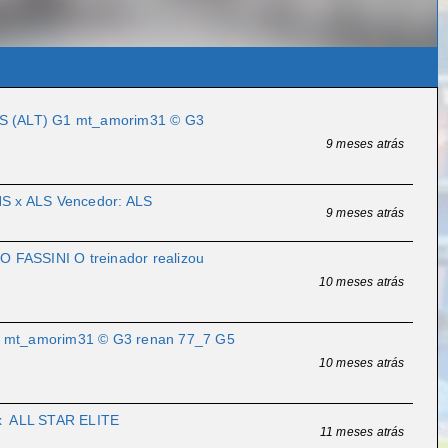
S (ALT) G1 mt_amorim31 ©️ G3
9 meses atrás
HS x ALS Vencedor: ALS
9 meses atrás
FASSINI O treinador realizou
10 meses atrás
 mt_amorim31 ©️ G3 renan 77_7 G5
10 meses atrás
 x ALL STAR ELITE
11 meses atrás