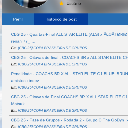
Usuário
Perfil
Histórico de post
CBG 25 - Quartas-Final ALL STAR ELITE (ALS) x ÄŁƏÄTØRIØ
renan 77_ …
Em:
[CBG 25] COPA BRASILEIRA DE GRUPOS
CBG 25 - Oitavas de final : COACHS BR x ALL STAR ELITE C
Em:
[CBG 25] COPA BRASILEIRA DE GRUPOS
Penalidade - COACHS BR X ALL STAR ELITE G1 BLUE: BRUNO 
amistoso indev …
Em:
[CBG 25] COPA BRASILEIRA DE GRUPOS
CBG 25 - Oitavas de Final COACHS BR X ALL STAR ELITE G1
Matsuk …
Em:
[CBG 25] COPA BRASILEIRA DE GRUPOS
CBG 25 - Fase de Grupos - Rodada 2 - Grupo C The GoDyn
Em:
[CBG 25] COPA BRASILEIRA DE GRUPOS