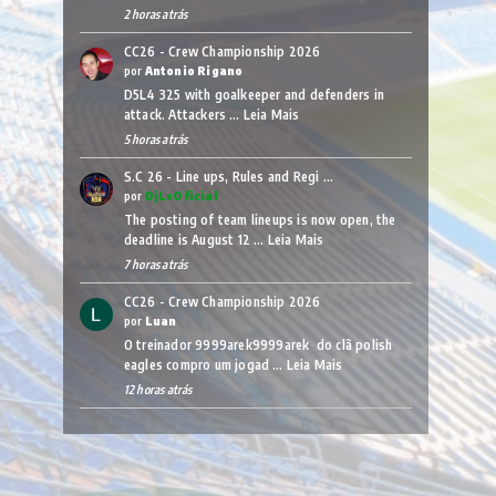
2 horas atrás
CC26 - Crew Championship 2026
por
Antonio Rigano
D5L4 325 with goalkeeper and defenders in
attack. Attackers …
Leia Mais
5 horas atrás
S.C 26 - Line ups, Rules and Regi …
por
DjLsOficial
The posting of team lineups is now open, the
deadline is August 12 …
Leia Mais
7 horas atrás
CC26 - Crew Championship 2026
por
Luan
O treinador 9999arek9999arek do clã polish
eagles compro um jogad …
Leia Mais
12 horas atrás