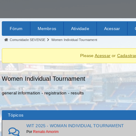
Fórum
Membros
Atividade
Acessar
Comunidade SEVENSE
Women Individual Tournament
Please
Acessar
or
Cadastra
Women Individual Tournament
general information - registration - results
Tópicos
WIT 2025 - WOMAN INDIVIDUAL TOURNAMENT
Por
Renato Amorim