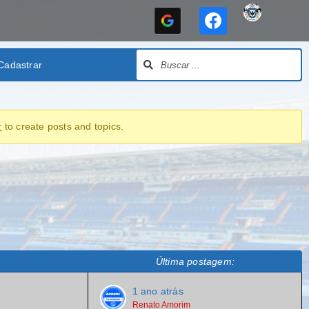
Cadastrar
r
to create posts and topics.
Última postagem:
1 ano atrás
Renato Amorim