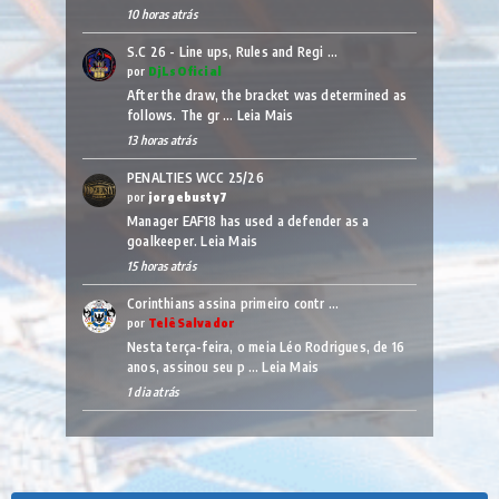
10 horas atrás
S.C 26 - Line ups, Rules and Regi …
por
DjLsOficial
After the draw, the bracket was determined as
follows. The gr …
Leia Mais
13 horas atrás
PENALTIES WCC 25/26
por
jorgebusty7
Manager EAF18 has used a defender as a
goalkeeper.
Leia Mais
15 horas atrás
Corinthians assina primeiro contr …
por
TelêSalvador
Nesta terça-feira, o meia Léo Rodrigues, de 16
anos, assinou seu p …
Leia Mais
1 dia atrás