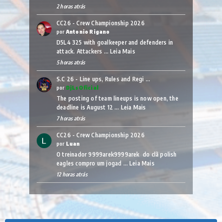
2 horas atrás
CC26 - Crew Championship 2026
por
Antonio Rigano
D5L4 325 with goalkeeper and defenders in
attack. Attackers …
Leia Mais
5 horas atrás
S.C 26 - Line ups, Rules and Regi …
por
DjLsOficial
The posting of team lineups is now open, the
deadline is August 12 …
Leia Mais
7 horas atrás
CC26 - Crew Championship 2026
por
Luan
O treinador 9999arek9999arek do clã polish
eagles compro um jogad …
Leia Mais
12 horas atrás