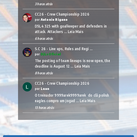
3 horas atrás
CC26 - Crew Championship 2026
por
Antonio Rigano
D5L4 325 with goalkeeper and defenders in
attack. Attackers …
Leia Mais
6 horas atrás
S.C 26 - Line ups, Rules and Regi …
por
DjLsOficial
The posting of team lineups is now open, the
deadline is August 12 …
Leia Mais
8 horas atrás
CC26 - Crew Championship 2026
por
Luan
O treinador 9999arek9999arek do clã polish
eagles compro um jogad …
Leia Mais
13 horas atrás