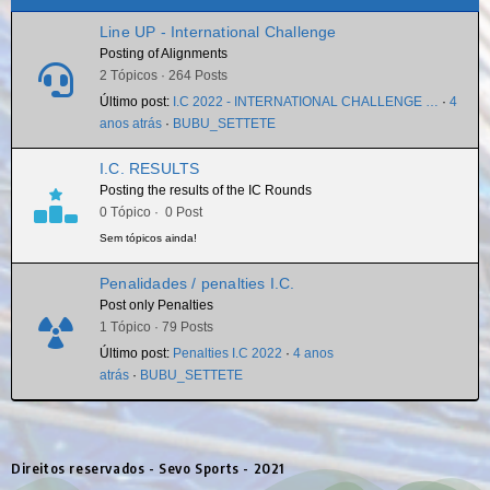
Line UP - International Challenge
Posting of Alignments
2 Tópicos · 264 Posts
Último post:
I.C 2022 - INTERNATIONAL CHALLENGE …
·
4
anos atrás
·
BUBU_SETTETE
I.C. RESULTS
Posting the results of the IC Rounds
0 Tópico · 0 Post
Sem tópicos ainda!
Penalidades / penalties I.C.
Post only Penalties
1 Tópico · 79 Posts
Último post:
Penalties I.C 2022
·
4 anos
atrás
·
BUBU_SETTETE
Direitos reservados - Sevo Sports - 2021