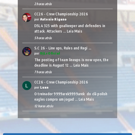
2 horas atrás
CC26 - Crew Championship 2026
por
Antonio Rigano
D5L4 325 with goalkeeper and defenders in
attack. Attackers …
Leia Mais
5 horas atrás
S.C 26 - Line ups, Rules and Regi …
por
DjLsOficial
The posting of team lineups is now open, the
deadline is August 12 …
Leia Mais
7 horas atrás
CC26 - Crew Championship 2026
por
Luan
O treinador 9999arek9999arek do clã polish
eagles compro um jogad …
Leia Mais
12 horas atrás