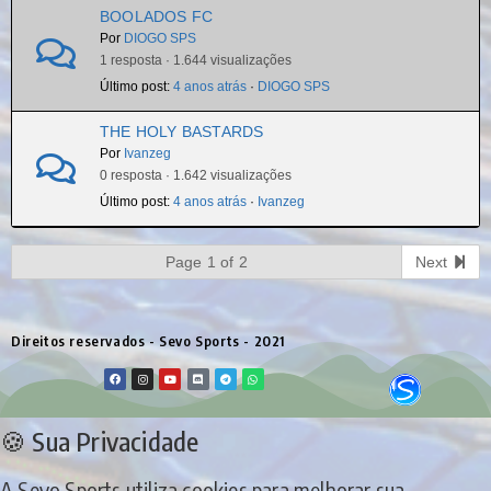
BOOLADOS FC
Por
DIOGO SPS
1 resposta · 1.644 visualizações
Último post:
4 anos atrás
·
DIOGO SPS
THE HOLY BASTARDS
Por
Ivanzeg
0 resposta · 1.642 visualizações
Último post:
4 anos atrás
·
Ivanzeg
Page 1 of 2
Next
Direitos reservados - Sevo Sports - 2021
🍪 Sua Privacidade
A Sevo Sports utiliza cookies para melhorar sua