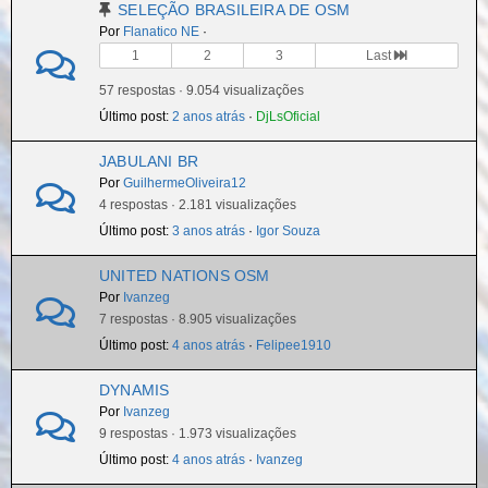
SELEÇÃO BRASILEIRA DE OSM
Por
Flanatico NE
·
1
2
3
Last
57 respostas · 9.054 visualizações
Último post:
2 anos atrás
·
DjLsOficial
JABULANI BR
Por
GuilhermeOliveira12
4 respostas · 2.181 visualizações
Último post:
3 anos atrás
·
Igor Souza
UNITED NATIONS OSM
Por
Ivanzeg
7 respostas · 8.905 visualizações
Último post:
4 anos atrás
·
Felipee1910
DYNAMIS
Por
Ivanzeg
9 respostas · 1.973 visualizações
Último post:
4 anos atrás
·
Ivanzeg