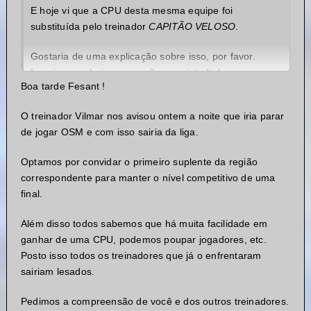
E hoje vi que a CPU desta mesma equipe foi
substituída pelo treinador
CAPITÃO VELOSO
.
Gostaria de uma explicação sobre isso, por favor.
Imagino que haja uma razão para isto (talvez
Boa tarde Fesant !
abandono por questões de saúde, não sei). Porque
vale lembrar que dentro das regras da competição diz
O treinador Vilmar nos avisou ontem a noite que iria parar
que:
de jogar OSM e com isso sairia da liga.
- Se um treinador abandonar a sua equipe,
Optamos por convidar o primeiro suplente da região
nenhuma correção será feita na pontuação da liga,
correspondente para manter o nível competitivo de uma
CPU’s não serão substituídas.
final.
Também sei que as decisões da organização são
Além disso todos sabemos que há muita facilidade em
soberanas e levam em conta o bom andamento da
ganhar de uma CPU, podemos poupar jogadores, etc.
competição, e por este motivo acho justo pedir
Posto isso todos os treinadores que já o enfrentaram
explicações sobre o ocorrido.
sairiam lesados.
Desde já grato.
Pedimos a compreensão de você e dos outros treinadores.