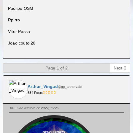
Pacitoo OSM
Rpirro
Vitor Pessa
Joao couto 20
Page 1 of 2
Next
Arthur_Vingad
@gg_arthurvale
534 Posts
#1
· 5 de outubro de 2022, 15:25