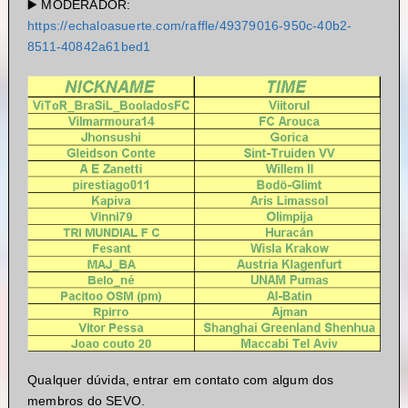
▶️ MODERADOR:
https://echaloasuerte.com/raffle/49379016-950c-40b2-
8511-40842a61bed1
Qualquer dúvida, entrar em contato com algum dos
membros do SEVO.