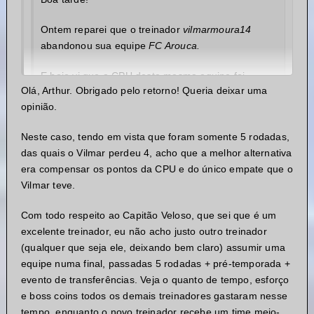
Ontem reparei que o treinador
vilmarmoura14
abandonou sua equipe
FC Arouca.
E hoje vi que a CPU desta mesma equipe foi
Olá, Arthur. Obrigado pelo retorno! Queria deixar uma
substituída pelo treinador
CAPITÃO VELOSO
.
opinião.
Gostaria de uma explicação sobre isso, por favor.
Neste caso, tendo em vista que foram somente 5 rodadas,
Imagino que haja uma razão para isto (talvez
das quais o Vilmar perdeu 4, acho que a melhor alternativa
abandono por questões de saúde, não sei). Porque
era compensar os pontos da CPU e do único empate que o
vale lembrar que dentro das regras da competição
Vilmar teve.
diz que:
Com todo respeito ao Capitão Veloso, que sei que é um
- Se um treinador abandonar a sua equipe,
excelente treinador, eu não acho justo outro treinador
nenhuma correção será feita na pontuação da liga,
(qualquer que seja ele, deixando bem claro) assumir uma
CPU’s não serão substituídas.
equipe numa final, passadas 5 rodadas + pré-temporada +
Também sei que as decisões da organização são
evento de transferências. Veja o quanto de tempo, esforço
soberanas e levam em conta o bom andamento da
e boss coins todos os demais treinadores gastaram nesse
competição, e por este motivo acho justo pedir
tempo, enquanto o novo treinador recebe um time meio-