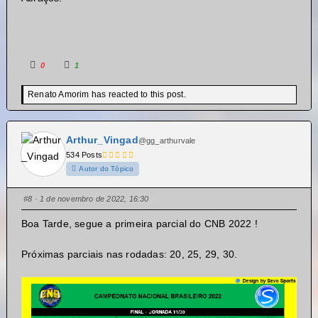
treinadores. Não Postei uma nota de esclarecimento
antes pois estava ocupado. Boa sorte, e boa final !
0
1
Renato Amorim has reacted to this post.
Arthur_Vingad
@gg_arthurvale
534 Posts
Autor do Tópico
#8
· 1 de novembro de 2022, 16:30
Boa Tarde, segue a primeira parcial do CNB 2022 !
Próximas parciais nas rodadas: 20, 25, 29, 30.