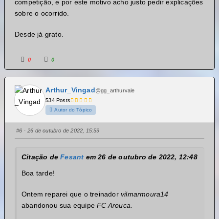
competição, e por este motivo acho justo pedir explicações
sobre o ocorrido.
Desde já grato.
0
0
Arthur_Vingad
@gg_arthurvale
534 Posts
Autor do Tópico
#6
· 26 de outubro de 2022, 15:59
Citação de
Fesant
em 26 de outubro de 2022, 12:48
Boa tarde!
Ontem reparei que o treinador
vilmarmoura14
abandonou sua equipe
FC Arouca.