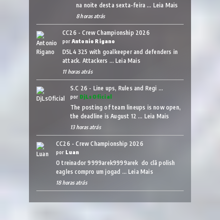
na noite desta sexta-feira …
Leia Mais
8 horas atrás
CC26 - Crew Championship 2026
por
Antonio Rigano
D5L4 325 with goalkeeper and defenders in
attack. Attackers …
Leia Mais
11 horas atrás
S.C 26 - Line ups, Rules and Regi …
por
DjLsOficial
The posting of team lineups is now open,
the deadline is August 12 …
Leia Mais
13 horas atrás
CC26 - Crew Championship 2026
por
Luan
O treinador 9999arek9999arek do clã polish
eagles compro um jogad …
Leia Mais
18 horas atrás