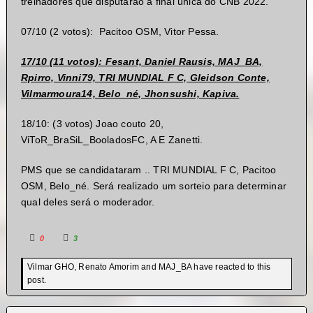
treinadores que disputarão a final única do CNB 2022.
07/10 (2 votos): Pacitoo OSM, Vitor Pessa.
17/10 (11 votos): Fesant, Daniel Rausis, MAJ_BA,
Rpirro, Vinni79, TRI MUNDIAL F C, Gleidson Conte,
Vilmarmoura14, Belo_né, Jhonsushi, Kapiva.
18/10: (3 votos) Joao couto 20,
ViToR_BraSiL_BooladosFC, A E Zanetti.
PMS que se candidataram .. TRI MUNDIAL F C, Pacitoo
OSM, Belo_né. Será realizado um sorteio para determinar
qual deles será o moderador.
0
3
Vilmar GHO, Renato Amorim and MAJ_BA have reacted to this
post.