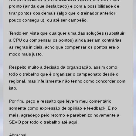
explicações sobre o ocorrido.
pronto (ainda que desfalcado) e com a possibilidade de
tirar pontos dos demais (algo que o treinador anterior
Desde já grato.
pouco conseguiu), ou até ser campeão.
Tendo em vista que qualquer uma das soluções (substituir
Boa tarde Fesant !
a CPU ou compensar os pontos) ainda seriam contrárias
às regras iniciais, acho que compensar os pontos era o
O treinador Vilmar nos avisou ontem a noite que iria
modo mais justo.
parar de jogar OSM e com isso sairia da liga.
Respeito muito a decisão da organização, assim como
Optamos por convidar o primeiro suplente da região
todo o trabalho que é organizar o campeonato desde o
correspondente para manter o nível competitivo de
regional, mas infelizmente não tenho como concordar com
uma final.
isto.
Além disso todos sabemos que há muita facilidade em
Por fim, peço e ressalto que levem meu comentário
ganhar de uma CPU, podemos poupar jogadores, etc.
somente como expressão de opinião e feedback. E no
Posto isso todos os treinadores que já o enfrentaram
mais, agradeço pelo retorno e parabenizo novamente a
sairiam lesados.
SEVO por todo o trabalho até aqui.
Pedimos a compreensão de você e dos outros
Abraços!