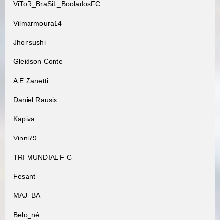
ViToR_BraSiL_BooladosFC
Vilmarmoura14
Jhonsushi
Gleidson Conte
A E Zanetti
Daniel Rausis
Kapiva
Vinni79
TRI MUNDIAL F C
Fesant
MAJ_BA
Belo_né