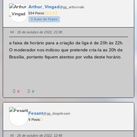
Arthur_Vingad
@gg_arthurvale
534 Posts
Autor do Tópico
#4
· 16 de outubro de 2022, 21:08
a faixa de horário para a criação da liga é de 20h ás 22h.
O moderador nos indicou que pretende cria-la as 20h de
Brasília, portanto fiquem atentos por volta deste horário.
0
0
Fesant
@gg_diegofesant
9 Posts
#5
· 26 de outubro de 2022, 12:48