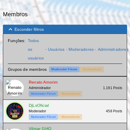
Membros
Esconder filtros
Funções:
Todos
os
·
Usuários
·
Moderadores
·
Administradores
usuários
Grupos de membros
Moderador Fórum
Moderadores
Renato Amorim
Administrador
1.191 Posts
Moderador Fórum
Moderadores
DjLsOficial
Moderador
458 Posts
Moderador Fórum
Moderadores
Vilmar GHO