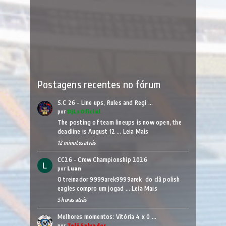
Postagens recentes no fórum
S.C 26 - Line ups, Rules and Regi …
por
DjLsOficial
The posting of team lineups is now open, the
deadline is August 12 …
Leia Mais
12 minutos atrás
CC26 - Crew Championship 2026
por
Luan
O treinador 9999arek9999arek do clã polish
eagles compro um jogad …
Leia Mais
5 horas atrás
Melhores momentos: Vitória 4 x 0 …
por
TelêSalvador